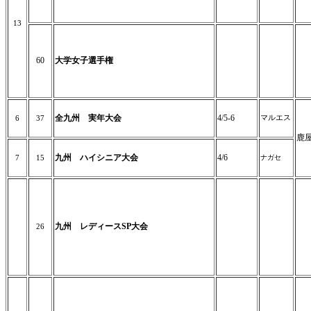
13
60
大学女子選手権
全九州 実年大会
4/5-6
マルエス
6
37
鹿
九州 ハイシニア大会
4/6
ナガセ
7
15
九州 レディースSP大会
26