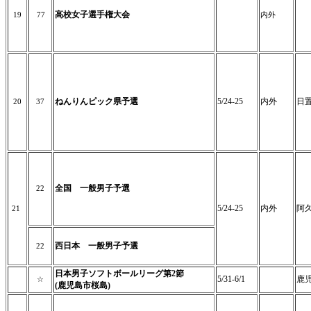
高校女子選手権大会
19
77
内外
ねんりんピック県予選
5/24-25
内外
日
20
37
全国 一般男子予選
22
5/24-25
内外
阿
21
西日本 一般男子予選
22
日本男子ソフトボールリーグ第2節
5/31-6/1
鹿
☆
(鹿児島市桜島)