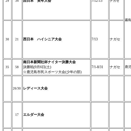
西日本 実年大会
7/12-13
29
34
ナガセ
霧
西日本 ハイシニア大会
7/13
ナガセ
30
21
南日本新聞社杯ナイター決勝大会
決勝戦(9月6日(土)
7/1-8/31
ナガセ
鹿
35
58
☆鹿児島市民スポーツ大会(少年の部)
レディース大会
26/30
エルダー大会
17