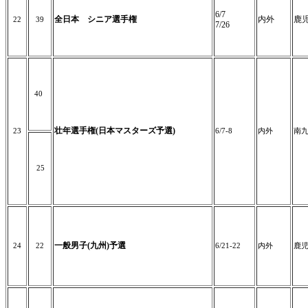
6/7
全日本 シニア選手権
内外
鹿
22
39
7/26
40
壮年選手権(日本マスターズ予選)
23
6/7-8
内外
南
25
一般男子(九州)予選
24
22
6/21-22
内外
鹿