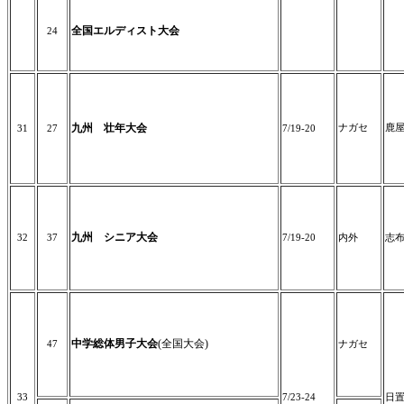
全国エルディスト大会
24
九州 壮年大会
ナガセ
鹿
31
27
7/19-20
九州 シニア大会
32
37
7/19-20
内外
志
中学総体男子大会
(全国大会)
47
ナガセ
33
7/23-24
日