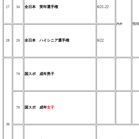
全日本 実年選手権
6/21-22
27
34
内外
指
全日本 ハイシニア選手権
6/22
28
20
国スポ 成年男子
79
国スポ 成年
女子
79
36