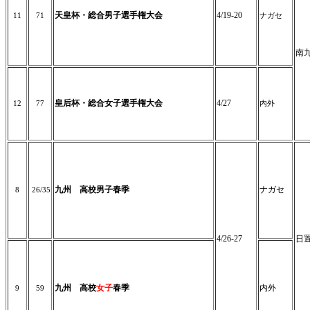
天皇杯・総合男子選手権大会
4/19-20
11
71
ナガセ
南
皇后杯・総合女子選手権大会
4/27
12
77
内外
九州 高校男子春季
ナガセ
8
26/35
4/26-27
日
九州 高校
女子
春季
内外
9
59