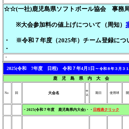
☆☆(一社)鹿児島県ソフトボール協会 事務
※
大会参加料の値上げについて（周知）
・ ※
令和７年度（
2025
年）チーム登録につ
・
・
2025(令和 7年度 日程) 令和７年4月1日～
令和８年３月３
鹿 児 島 県 内 大 会
申
大会名
No
回
期日
使用球
開
込
・2025(令和７年度 鹿児島県内大会)・・
日程表クリック