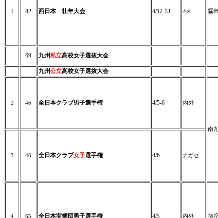
42
西日本 壮年大会
4/12-13
霧
1
内外
69
九州
私立
高校女子選抜大会
九州
公立
高校女子選抜大会
全日本クラブ男子選手権
4/5-6
内外
2
46
南
全日本クラブ
女子
選手権
4/6
3
46
ナガセ
全日本実業団男子選手権
4/5
内外
指
4
65