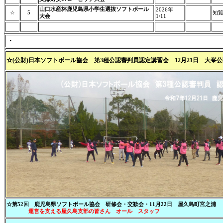
山口水産杯鹿児島県小学生選抜ソフトボール
2026年
☆
5
知
大会
1/11
・
☆(公財)日本ソフトボール協会 第3種公認審判員認定講習会 12月21日 大峯
☆第52回 鹿児島県ソフトボール協会 研修会・交歓会・11月22日 屋久島町宮之浦
運営を支える屋久島支部の皆さん オール スタッフ