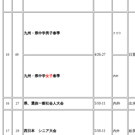
九州・県中学男
子
春季
ナガラ
4/26-27
日
10
49
九州・県中学
女子
春季
内外
県、選抜一般社会人大会
5/10-11
内外
出
16
27
西日本 シニア大会
5/10-11
姶
17
29
内外