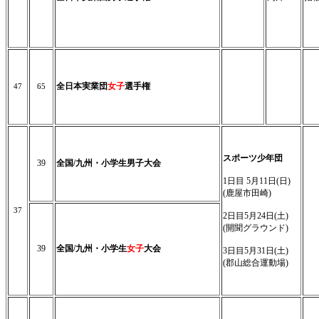
全日本実業団
女子
選手権
47
65
スポーツ少年団
39
全国/九州・小学生男子大会
1日目 5月11日(日)
(鹿屋市田崎)
37
2日目5月24日(土)
(開聞グラウンド)
39
全国/九州・小学生
女子
大会
3日目5月31日(土)
(郡山総合運動場)