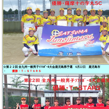
☆第２２回 全九州一般男子ｿﾌﾄﾎﾞｰﾙ大会鹿児島県予選 6月22日 鹿児島市
・
優勝・Ｔ－ＳＴＡＲＳ