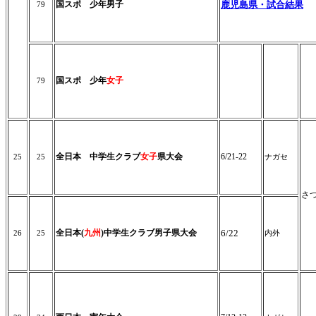
国スポ 少年男子
鹿児島県・試合結果
79
国スポ 少年
女子
79
全日本 中学生クラブ
女子
県大会
6/21-22
25
25
ナガセ
さ
全日本(
九州
)中学生クラブ男子県大会
6/22
26
25
内外