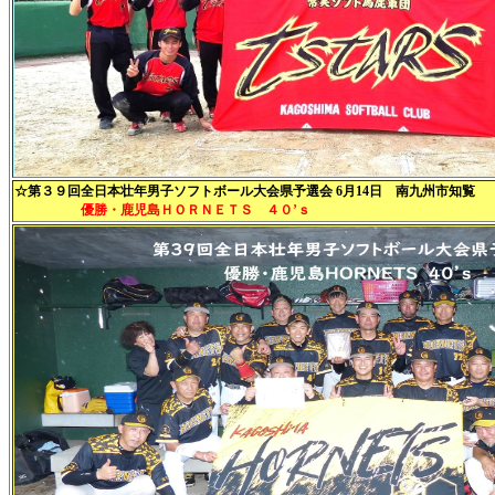
☆第３９回全日本壮年男子ソフトボール大会県予選会 6月14日 南九州市知覧
優勝・鹿児島ＨＯＲＮＥＴＳ ４０’ｓ