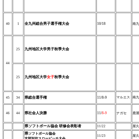
全九州総合男子選手権大会
10/18
40
1
南
九州地区大学男子秋季大会
25
44
九州地区大学
女子
秋季大会
25
県総合選手権
11/8-9
マルエス
南
45
34
県社会人決勝
11/
8-9
46
44
ナガセ
鹿
県ソフトボール協会 研修会表彰者
11/22
屋
県
ソフトボール協会
11/23
屋
支部対抗スローピッチ大会