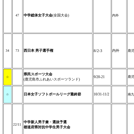
中学総体女子大会
(全国大会)
47
内外
西日本 男子選手権
8/2-3
内外
34
73
鹿
県民スポーツ大会
9/20-21
鹿
☆
(鹿児島市ふれあいスポーツランド)
日本女子ソフトボールリーグ最終節
10/31-11/2
☆
南
中学新人男子兼・選抜予選
22/11
都道府県対抗中学生男子大会