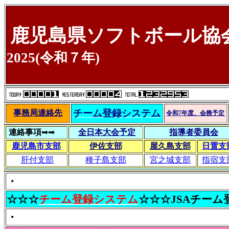
鹿児島県ソフトボール協
2025(令和７年)
チーム登録システム
事務局連絡先
令和7年度、会務予定
連絡事項
➡➡
全日本大会予定
指導者委員会
鹿児島市支部
伊佐支部
屋久島支部
日置支
肝付支部
種子島支部
宮之城支部
指宿支
・
☆☆☆
チーム登録システム
☆☆☆JSAチー
・