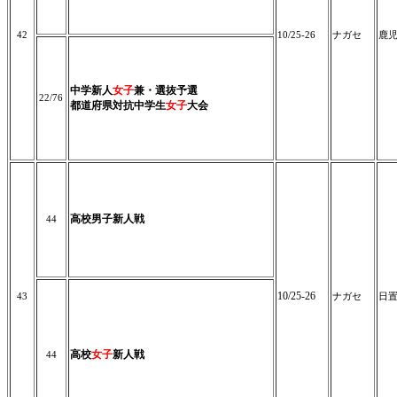
42
10/25-26
ナガセ
鹿
中学新人
女子
兼・選抜予選
22/76
都道府県対抗中学生
女子
大会
高校男子新人戦
44
10/25-26
43
ナガセ
日
高校
女子
新人戦
44