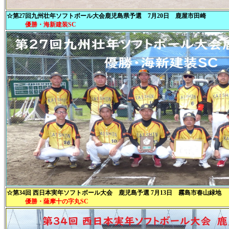
☆第27回九州壮年ソフトボール大会鹿児島県予選 7月20日 鹿屋市田崎
優勝・海新建装SC
☆第34回 西日本実年ソフトボール大会 鹿児島予選 7月13日 霧島市春山緑地
優勝・薩摩十の字丸SC